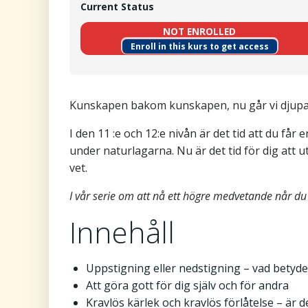
Current Status
NOT ENROLLED
Enroll in this kurs to get access
Kunskapen bakom kunskapen, nu går vi djupar
I den 11 :e och 12:e nivån är det tid att du få
under naturlagarna. Nu är det tid för dig att
vet.
I vår serie om att nå ett högre medvetande når du
Innehåll
Uppstigning eller nedstigning – vad betyde
Att göra gott för dig själv och för andra
Kravlös kärlek och kravlös förlåtelse – är d