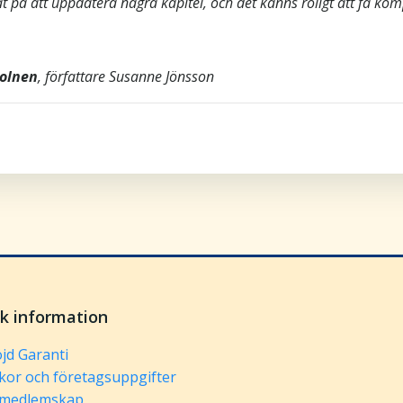
t på att uppdatera några kapitel, och det känns roligt att få kom
molnen
, författare Susanne Jönsson
sk information
jd Garanti
lkor och företagsuppgifter
 medlemskap