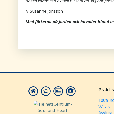
Boken känns lika aktuell nu som då. Jag har passa
// Susanne Jönsson
Med fötterna på Jorden och huvudet bland 
Prakti
100% nö
Våra vil
Avsluta