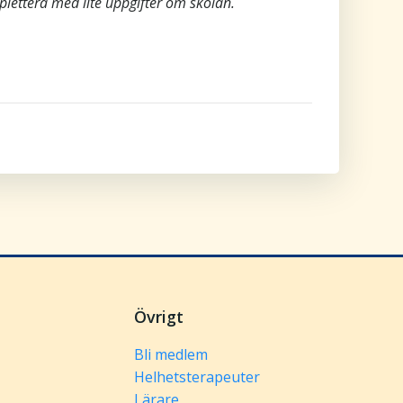
plettera med lite uppgifter om skolan.
Övrigt
Bli medlem
Helhetsterapeuter
Lärare