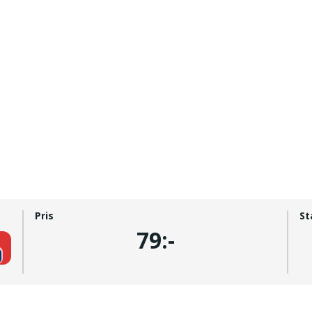
Pris
St
79:-