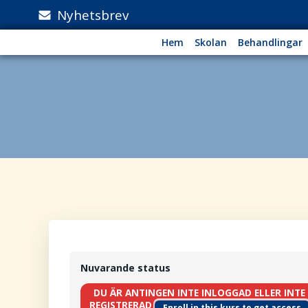
Hoppa
Nyhetsbrev
till
innehåll
Hem
Skolan
Behandlingar
Nuvarande status
DU ÄR ANTINGEN INTE INLOGGAD ELLER INTE
REGISTRERAD
Enroll in this kurs to get access