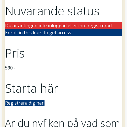
Nuvarande status
Du är antingen inte inloggad eller inte registrerad
Enroll in this kurs to get access
Pris
590:-
Starta här
Registrera dig här!
Är du nyfiken på vad som