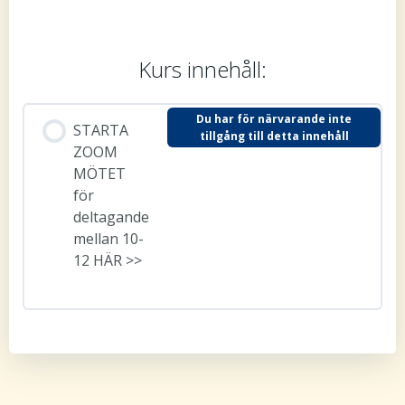
Kurs innehåll:
Du har för närvarande inte
STARTA
tillgång till detta innehåll
ZOOM
MÖTET
för
deltagande
mellan 10-
12 HÄR >>