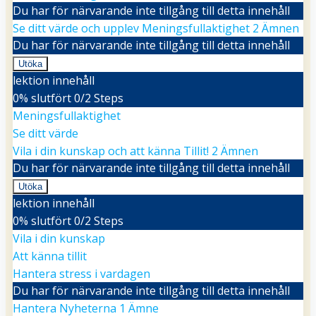
Du har för närvarande inte tillgång till detta innehåll
Se ditt värde och upplev Meningsfullaktighet
2 Ämnen
Du har för närvarande inte tillgång till detta innehåll
Utöka
Se
lektion innehåll
ditt
värde
0% slutfört
0/2 Steps
och
Meningsfullaktighet
upplev
Meningsfullaktighet
Se ditt värde
Vila i din kunskap och att känna Tillit!
2 Ämnen
Du har för närvarande inte tillgång till detta innehåll
Utöka
Vila
lektion innehåll
i
din
0% slutfört
0/2 Steps
kunskap
Vila i din kunskap
och
att
Att känna tillit
känna
Tillit!
Hantera stress i vardagen
Du har för närvarande inte tillgång till detta innehåll
Hantera Nyheterna
1 Ämne