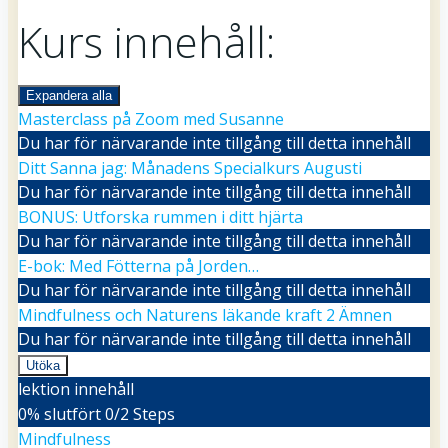
Kurs innehåll:
Expandera alla
Lektioner
Masterclass på Zoom med Susanne
Du har för närvarande inte tillgång till detta innehåll
Ditt Sanna jag: Månadens Specialkurs Augusti
Du har för närvarande inte tillgång till detta innehåll
BONUS: Utforska rummen i ditt hjärta
Du har för närvarande inte tillgång till detta innehåll
E-bok: Med Fötterna på Jorden…
Du har för närvarande inte tillgång till detta innehåll
Mindfulness och Naturens läkande kraft
2 Ämnen
Du har för närvarande inte tillgång till detta innehåll
Utöka
Mindfulness
lektion innehåll
och
Naturens
0% slutfört
0/2 Steps
läkande
Mindfulness
kraft