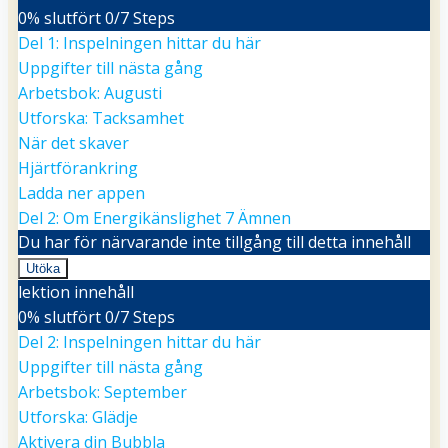
Hitta
0% slutfört
0/7 Steps
hem
Del 1: Inspelningen hittar du här
till
dig
Uppgifter till nästa gång
själv
Arbetsbok: Augusti
Utforska: Tacksamhet
När det skaver
Hjärtförankring
Ladda ner appen
Del 2: Om Energikänslighet
7 Ämnen
Du har för närvarande inte tillgång till detta innehåll
Utöka
Del
lektion innehåll
2:
Om
0% slutfört
0/7 Steps
Energikänslighet
Del 2: Inspelningen hittar du här
Uppgifter till nästa gång
Arbetsbok: September
Utforska: Glädje
Aktivera din Bubbla