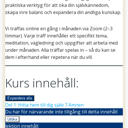
praktiska verktyg för att öka din självkännedom,
skapa inre balans och expandera din andliga kunskap.
Vi träffas online en gång i månaden via Zoom (2–3
timmar). Varje träff innehåller ett specifikt tema,
meditation, vägledning och uppgifter att arbeta med
under månaden. Alla träffar spelas in – så du kan se
dem i efterhand eller repetera när du vill.
Kurs innehåll:
Expandera alla
Lektioner
Del 1: Hitta hem till dig själv
7 Ämnen
Du har för närvarande inte tillgång till detta innehåll
Utöka
Del
lektion innehåll
1: