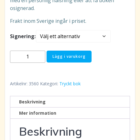
med en personlig hälsning eller att få boken
osignerad.
Frakt inom Sverige ingår i priset.
Signering:
Bok:
Lägg i varukorg
Andlig
Expansion
del
Artikelnr:
3560
Kategori:
Tryckt bok
1:
Det
börjar
Beskrivning
med
Mer information
Dig
mängd
Beskrivning