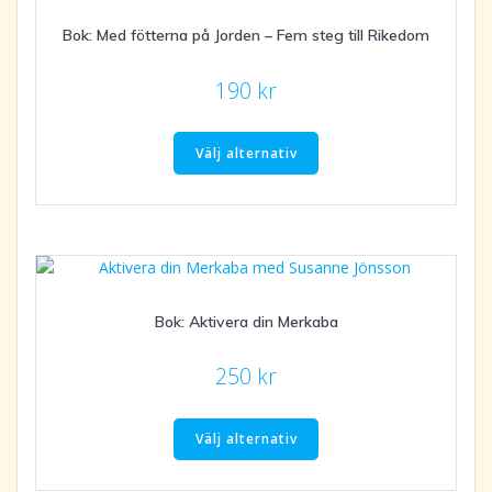
Bok: Med fötterna på Jorden – Fem steg till Rikedom
190
kr
Den
här
Välj alternativ
produkten
har
flera
varianter.
De
olika
Bok: Aktivera din Merkaba
alternativen
kan
väljas
250
kr
på
Den
produktsidan
här
Välj alternativ
produkten
har