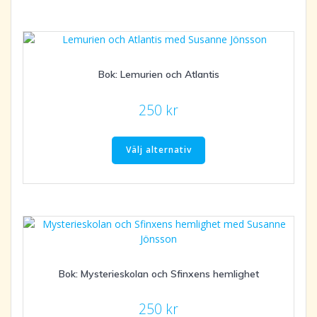
flera
varianter.
De
olika
Bok: Lemurien och Atlantis
alternativen
kan
väljas
250
kr
på
Den
produktsidan
här
Välj alternativ
produkten
har
flera
varianter.
De
olika
alternativen
Bok: Mysterieskolan och Sfinxens hemlighet
kan
väljas
250
kr
på