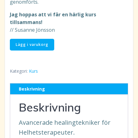
genomförts.
Jag hoppas att vi får en härlig kurs
tillsammans!
// Susanne Jönsson
Helhetsterapeut
Lägg i varukorg
4-
5
den
Kategori:
Kurs
9-
10/9-
2027
Beskrivning
på
Beskrivning
plats:
Kursbetalning
mängd
Avancerade healingtekniker för
Helhetsterapeuter.