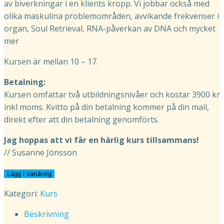
av biverkningar i en klients kropp. Vi jobbar också med
olika maskulina problemområden, avvikande frekvenser i
organ, Soul Retrieval, RNA-påverkan av DNA och mycket
mer
Kursen är mellan 10 – 17.
Betalning:
Kursen omfattar två utbildningsnivåer och kostar 3900 kr
inkl moms. Kvitto på din betalning kommer på din mail,
direkt efter att din betalning genomförts.
Jag hoppas att vi får en härlig kurs tillsammans!
// Susanne Jönsson
Helhetsterapeut
Lägg i varukorg
6-
Kategori:
Kurs
7
den
Beskrivning
4-