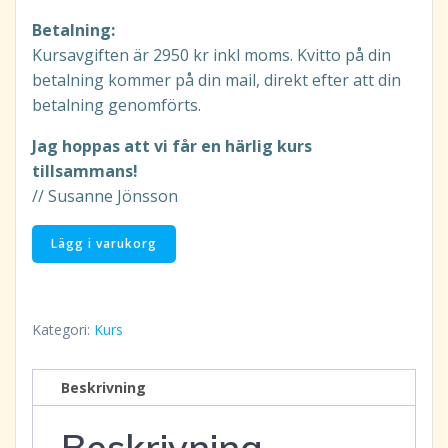
Betalning:
Kursavgiften är 2950 kr inkl moms. Kvitto på din
betalning kommer på din mail, direkt efter att din
betalning genomförts.
Jag hoppas att vi får en härlig kurs
tillsammans!
// Susanne Jönsson
Högre
Lägg i varukorg
Medvetande
15
den
Kategori:
Kurs
3-
4/9-
2026
Beskrivning
på
Beskrivning
plats: