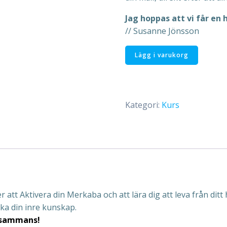
Jag hoppas att vi får en 
// Susanne Jönsson
Högre
Lägg i varukorg
Medvetande
1-
2
Merkaba
Kategori:
Kurs
den
30-
31/1-
2027
på
plats:
Kursbetalning
att Aktivera din Merkaba och att lära dig att leva från ditt
mängd
ka din inre kunskap.
llsammans!