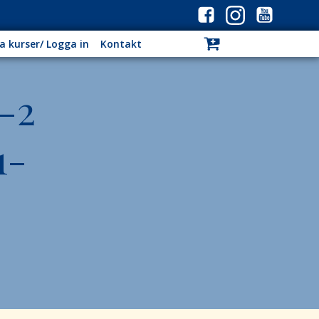
a kurser/ Logga in
Kontakt
-2
1-