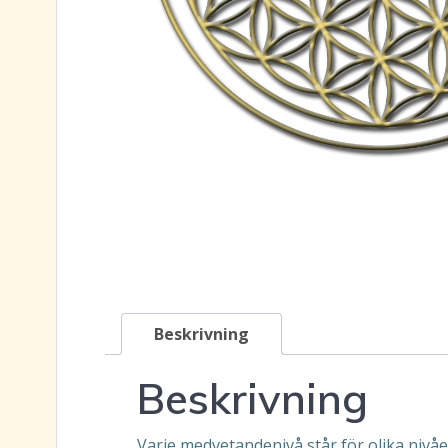
Beskrivning
Beskrivning
Varje medvetandenivå står för olika nivåer 