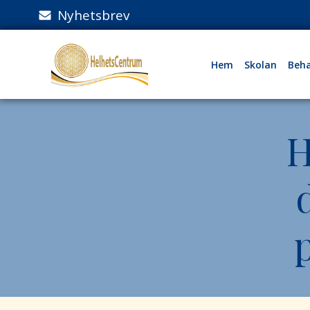
Hoppa
Nyhetsbrev
till
innehåll
Hem
Skolan
Beha
H