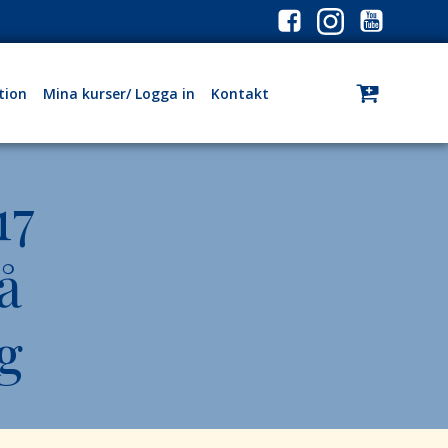
tion
Mina kurser/ Logga in
Kontakt
17
å
g