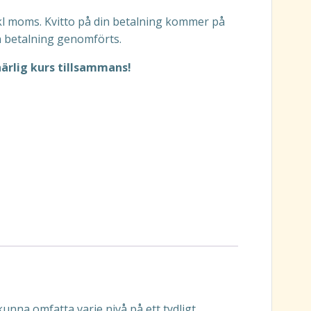
kl moms. Kvitto på din betalning kommer på
din betalning genomförts.
härlig kurs tillsammans!
 kunna omfatta varje nivå på ett tydligt