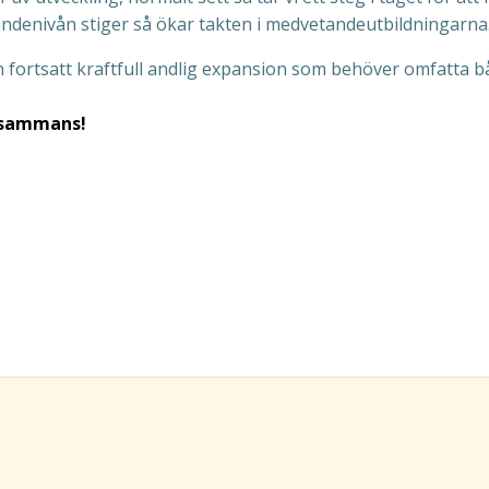
tandenivån stiger så ökar takten i medvetandeutbildningarna
fortsatt kraftfull andlig expansion som behöver omfatta b
llsammans!