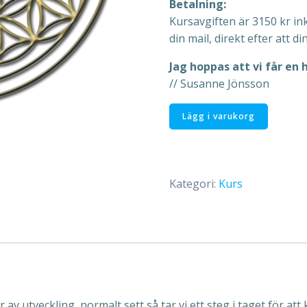
Betalning:
Kursavgiften är 3150 kr in
din mail, direkt efter att 
Jag hoppas att vi får en 
// Susanne Jönsson
Högre
Lägg i varukorg
Medvetande
17
den
2-
Kategori:
Kurs
3/10
-
2027
på
plats:
Kursbetalning
mängd
av utveckling, normalt sett så tar vi ett steg i taget för att