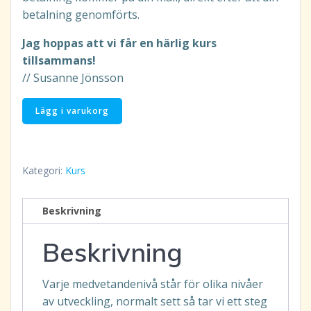
betalning genomförts.
Jag hoppas att vi får en härlig kurs
tillsammans!
// Susanne Jönsson
Högre
Lägg i varukorg
Medvetande
17
den
Kategori:
Kurs
2-
3/10
-
Beskrivning
2027
Beskrivning
via
Zoom:
Kursbetalning
Varje medvetandenivå står för olika nivåer
mängd
av utveckling, normalt sett så tar vi ett steg