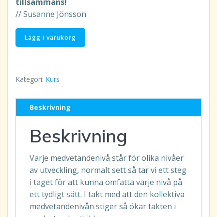
tillsammans!
// Susanne Jönsson
Högre
Lägg i varukorg
Medvetande
18
den
Kategori:
Kurs
21-
22/8-
2027
Beskrivning
via
Beskrivning
Zoom:
Kursbetalning
mängd
Varje medvetandenivå står för olika nivåer
av utveckling, normalt sett så tar vi ett steg
i taget för att kunna omfatta varje nivå på
ett tydligt sätt. I takt med att den kollektiva
medvetandenivån stiger så ökar takten i