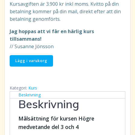
Kursavgiften är 3.900 kr inkl moms. Kvitto på din
betalning kommer på din mail, direkt efter att din
betalning genomförts.
Jag hoppas att vi får en härlig kurs
tillsammans!
// Susanne Jönsson
Högre
Lägg i varukorg
Medvetande
3-
4
Kategori:
Kurs
den
Beskrivning
27-
Beskrivning
28/11-
2027
Målsättning för kursen Högre
via
Zoom:
medvetande del 3 och 4
Kursbetalning