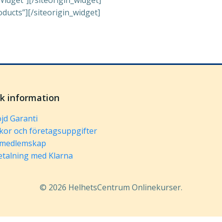
Widget”]
[/siteorigin_widget]
ducts”]
[/siteorigin_widget]
sk information
jd Garanti
lkor och företagsuppgifter
 medlemskap
etalning med Klarna
© 2026 HelhetsCentrum Onlinekurser.