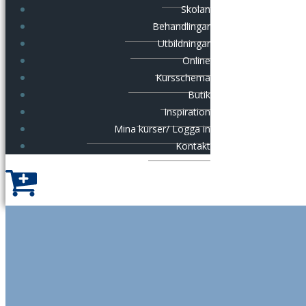
Skolan
Behandlingar
Utbildningar
Online
Kursschema
Butik
Inspiration
Mina kurser/ Logga in
Kontakt