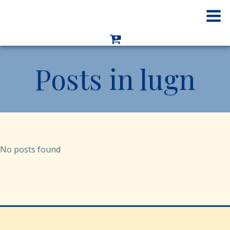
Hoppa
till
innehåll
Posts in lugn
No posts found