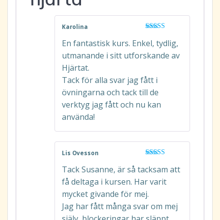
Karolina
Betygsatt
5
En fantastisk kurs. Enkel, tydlig,
av 5
utmanande i sitt utforskande av
Hjärtat.
Tack för alla svar jag fått i
övningarna och tack till de
verktyg jag fått och nu kan
använda!
Lis Ovesson
Betygsatt
5
Tack Susanne, är så tacksam att
av 5
få deltaga i kursen. Har varit
mycket givande för mej.
Jag har fått många svar om mej
själv, blockeringar har släppt.