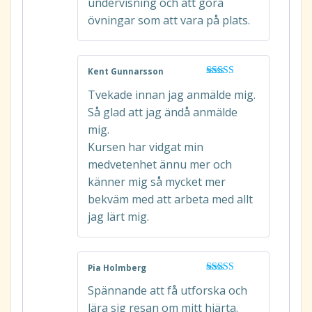
undervisning och att göra
övningar som att vara på plats.
Kent Gunnarsson
Betygsatt
5
Tvekade innan jag anmälde mig.
av 5
Så glad att jag ändå anmälde
mig.
Kursen har vidgat min
medvetenhet ännu mer och
känner mig så mycket mer
bekväm med att arbeta med allt
jag lärt mig.
Pia Holmberg
Betygsatt
Spännande att få utforska och
4
av 5
lära sig resan om mitt hjärta.