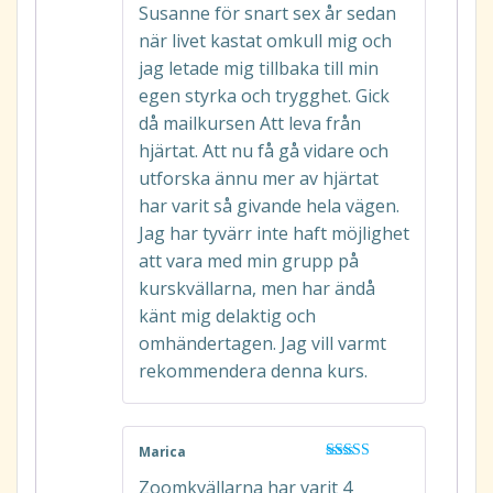
Susanne för snart sex år sedan
när livet kastat omkull mig och
jag letade mig tillbaka till min
egen styrka och trygghet. Gick
då mailkursen Att leva från
hjärtat. Att nu få gå vidare och
utforska ännu mer av hjärtat
har varit så givande hela vägen.
Jag har tyvärr inte haft möjlighet
att vara med min grupp på
kurskvällarna, men har ändå
känt mig delaktig och
omhändertagen. Jag vill varmt
rekommendera denna kurs.
Marica
Betygsatt
5
Zoomkvällarna har varit 4
av 5