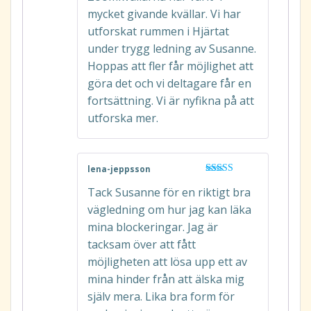
mycket givande kvällar. Vi har
utforskat rummen i Hjärtat
under trygg ledning av Susanne.
Hoppas att fler får möjlighet att
göra det och vi deltagare får en
fortsättning. Vi är nyfikna på att
utforska mer.
lena-jeppsson
Betygsatt
5
Tack Susanne för en riktigt bra
av 5
vägledning om hur jag kan läka
mina blockeringar. Jag är
tacksam över att fått
möjligheten att lösa upp ett av
mina hinder från att älska mig
själv mera. Lika bra form för