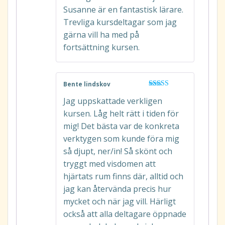
Susanne är en fantastisk lärare.
Trevliga kursdeltagar som jag
gärna vill ha med på
fortsättning kursen.
Bente lindskov
Betygsatt
5
Jag uppskattade verkligen
av 5
kursen. Låg helt rätt i tiden för
mig! Det bästa var de konkreta
verktygen som kunde föra mig
så djupt, ner/in! Så skönt och
tryggt med visdomen att
hjärtats rum finns där, alltid och
jag kan återvända precis hur
mycket och när jag vill. Härligt
också att alla deltagare öppnade