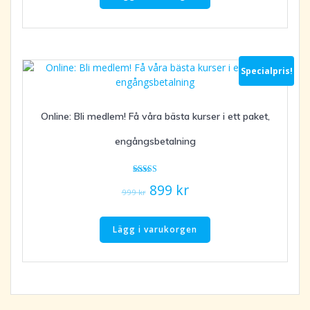
var:
är:
129 kr.
99 kr.
Specialpris!
Online: Bli medlem! Få våra bästa kurser i ett paket,
engångsbetalning
Betygsatt
Det
Det
899
kr
5.00
999
kr
av 5
ursprungliga
nuvarande
priset
priset
Lägg i varukorgen
var:
är:
999 kr.
899 kr.