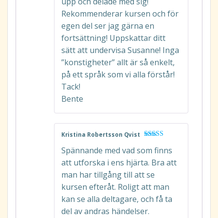
upp och delade med sig!
Rekommenderar kursen och för
egen del ser jag gärna en
fortsättning! Uppskattar ditt
sätt att undervisa Susanne! Inga
”konstigheter” allt är så enkelt,
på ett språk som vi alla förstår!
Tack!
Bente
Kristina Robertsson Qvist
Betygsatt
5
Spännande med vad som finns
av 5
att utforska i ens hjärta. Bra att
man har tillgång till att se
kursen efteråt. Roligt att man
kan se alla deltagare, och få ta
del av andras händelser.