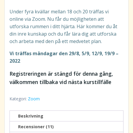
Betygsatt
11
4.91
av 5
Under fyra kvällar mellan 18 och 20 träffas vi
baserat på
kundrecensioner
online via Zoom. Nu får du möjligheten att
utforska rummen i ditt hjärta. Här kommer du åt
din inre kunskap och du får lära dig att utforska
och arbeta med den på ett medvetet plan.
Vi träffas måndagar den 29/8, 5/9, 12/9, 19/9 –
2022
Registreringen är stängd för denna gång,
välkommen tillbaka vid nästa kurstillfälle
Kategori:
Zoom
Beskrivning
Recensioner (11)