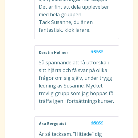
Det är fint att dela upplevelser
med hela gruppen.
Tack Susanne, du är en
fantastisk, klok lärare.
Kerstin Holmer
Betygsatt
5
Så spännande att få utforska i
av 5
sitt hjärta och få svar på olika
frågor om sig själv, under trygg
ledning av Susanne. Mycket
trevlig grupp som jag hoppas få
träffa igen i fortsättningskurser.
Åsa Bergquist
Betygsatt
5
Är så tacksam. “Hittade” dig
av 5