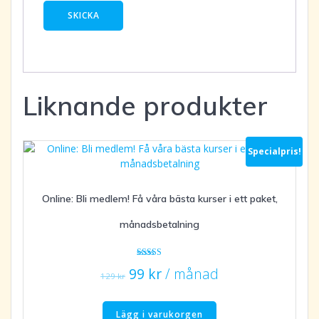
Liknande produkter
Specialpris!
Online: Bli medlem! Få våra bästa kurser i ett paket,
månadsbetalning
Betygsatt
Det
Det
99
kr
/ månad
5.00
129
kr
av 5
ursprungliga
nuvarande
priset
priset
Lägg i varukorgen