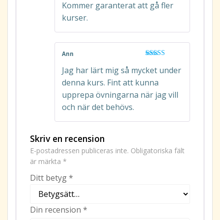
Kommer garanterat att gå fler
kurser.
Ann
Betygsatt
5
Jag har lärt mig så mycket under
av 5
denna kurs. Fint att kunna
upprepa övningarna när jag vill
och när det behövs.
Skriv en recension
E-postadressen publiceras inte.
Obligatoriska fält
är märkta
*
Ditt betyg
*
Din recension
*